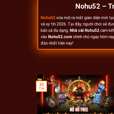
Nohu52 – Tr
Nohu52
vừa mới ra mắt giao diện mới tạ
và uy tín 2026. Tại đây, người chơi sẽ đ
bắn cá đa dạng.
N
hà cái Nohu52
cam kết
vào
Nohu52.com
chính chủ ngay hôm nay
đảo nhất hiện nay!
23
Th6