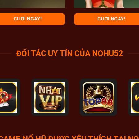
CHƠI NGAY!
CHƠI NGAY!
ĐỐI TÁC UY TÍN CỦA NOHU52