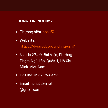
THÔNG TIN NOHU52
Thương hiệu:
nohu52
Website:
https://dwarsdoorgendringen.nl/
Địa chỉ:
274 Đ. Bùi Viện, Phường
Phạm Ngũ Lão, Quận 1, Hồ Chí
Minh, Việt Nam
Hotline:
0987 753 359
Email:
nohu52vnnet
@gmail.com