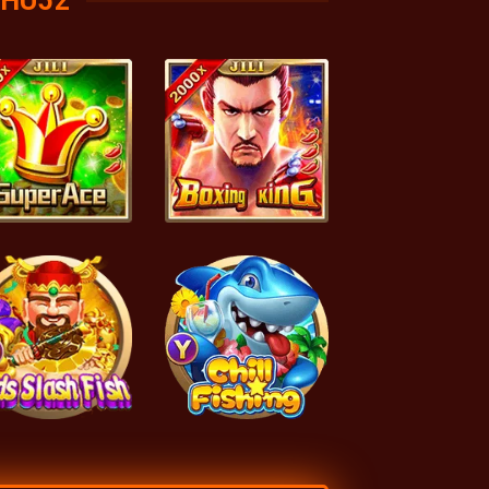
OHU52