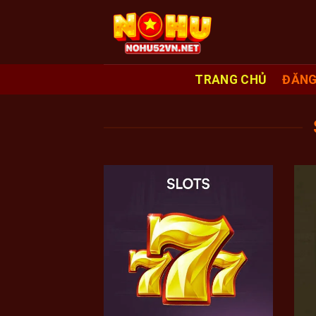
Bỏ
qua
nội
dung
TRANG CHỦ
ĐĂNG