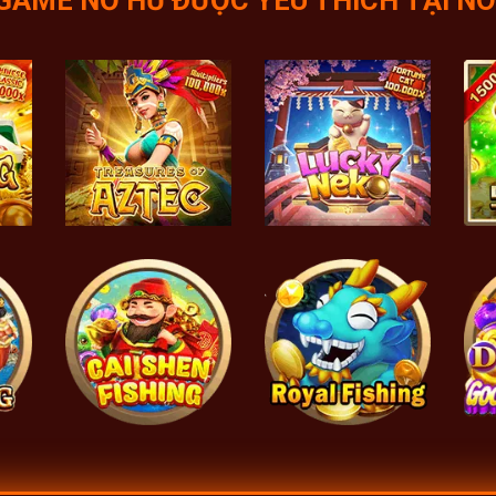
GAME NỔ HŨ ĐƯỢC YÊU THÍCH TẠI N