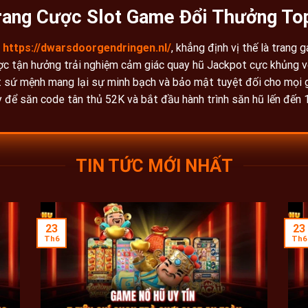
ang Cược Slot Game Đổi Thưởng To
i
https://dwarsdoorgendringen.nl/
, khẳng định vị thế là trang
ược tận hưởng trải nghiệm cảm giác quay hũ Jackpot cực khủng vớ
 sứ mệnh mang lại sự minh bạch và bảo mật tuyệt đối cho mọi g
 để săn code tân thủ 52K và bắt đầu hành trình săn hũ lến đến
TIN TỨC MỚI NHẤT
23
23
Th6
Th6