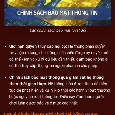
Các chính sách bảo mật tuyệt đối
Giới hạn quyền truy cập nội bộ:
Hệ thống phân quyền
truy cập rõ ràng, chỉ những nhân viên được ủy quyền mới
có thể xem và xử lý dữ liệu cần thiết, đảm bảo không ai
có thể truy cập thông tin ngoài phạm vi cho phép.
Chính sách bảo mật thông qua giám sát hệ thống
theo thời gian thực:
Hệ thống luôn được theo dõi liên
tục để phát hiện và xử lý kịp thời các hành vi bất thường
hoặc nguy cơ rò rỉ thông tin. Điều này đảm bảo người
chơi luôn được bảo vệ ở mức cao nhất.
Lưu ý dành cho người chơi tại cổng game