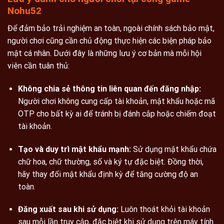
Nohu52
Để đảm bảo trải nghiệm an toàn, ngoài chính sách bảo mật,
người chơi cũng cần chủ động thực hiện các biện pháp bảo
mật cá nhân. Dưới đây là những lưu ý cơ bản mà mỗi hội
viên cần tuân thủ:
Không chia sẻ thông tin liên quan đến đăng nhập:
Người chơi không cung cấp tài khoản, mật khẩu hoặc mã
OTP cho bất kỳ ai để tránh bị đánh cắp hoặc chiếm đoạt
tài khoản.
Tạo và duy trì mật khẩu mạnh:
Sử dụng mật khẩu chứa
chữ hoa, chữ thường, số và ký tự đặc biệt. Đồng thời,
hãy thay đổi mật khẩu định kỳ để tăng cường độ an
toàn.
Đăng xuất sau khi sử dụng:
Luôn thoát khỏi tài khoản
sau mỗi lần truy cập, đặc biệt khi sử dụng trên máy tính