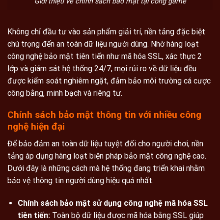
Giới thiệu về chính sách bảo mật tại cổng game
Không chỉ đầu tư vào sản phẩm giải trí, nền tảng đặc biệt
chú trọng đến an toàn dữ liệu người dùng. Nhờ hàng loạt
công nghệ bảo mật tiên tiến như mã hóa SSL, xác thực 2
lớp và giám sát hệ thống 24/7, mọi rủi ro về dữ liệu đều
được kiểm soát nghiêm ngặt, đảm bảo môi trường cá cược
công bằng, minh bạch và riêng tư.
Chính sách bảo mật thông tin với nhiều công
nghệ hiện đại
Để bảo đảm an toàn dữ liệu tuyệt đối cho người chơi, nền
tảng áp dụng hàng loạt biện pháp bảo mật công nghệ cao.
Dưới đây là những cách mà hệ thống đang triển khai nhằm
bảo vệ thông tin người dùng hiệu quả nhất:
Chính sách bảo mật sử dụng công nghệ mã hóa SSL
tiên tiến:
Toàn bộ dữ liệu được mã hóa bằng SSL giúp