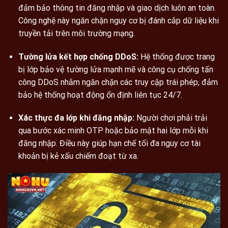
đảm bảo thông tin đăng nhập và giao dịch luôn an toàn.
Công nghệ này ngăn chặn nguy cơ bị đánh cắp dữ liệu khi
truyền tải trên môi trường mạng.
Tường lửa kết hợp chống DDoS:
Hệ thống được trang
bị lớp bảo vệ tường lửa mạnh mẽ và công cụ chống tấn
công DDoS nhằm ngăn chặn các truy cập trái phép, đảm
bảo hệ thống hoạt động ổn định liên tục 24/7.
Xác thực đa lớp khi đăng nhập:
Người chơi phải trải
qua bước xác minh OTP hoặc bảo mật hai lớp mỗi khi
đăng nhập. Điều này giúp hạn chế tối đa nguy cơ tài
khoản bị kẻ xấu chiếm đoạt từ xa.