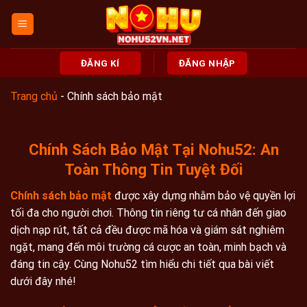
Bỏ
qua
nội
dung
ĐĂNG KÍ
ĐĂNG NHẬP
Trang chủ
-
Chính sách bảo mật
Chính Sách Bảo Mật Tại Nohu52: An
Toàn Thông Tin Tuyệt Đối
Chính sách bảo mật
được xây dựng nhằm bảo vệ quyền lợi
tối đa cho người chơi. Thông tin riêng tư cá nhân đến giao
dịch nạp rút, tất cả đều được mã hóa và giám sát nghiêm
ngặt, mang đến môi trường cá cược an toàn, minh bạch và
đáng tin cậy. Cùng Nohu52 tìm hiểu chi tiết qua bài viết
dưới đây nhé!