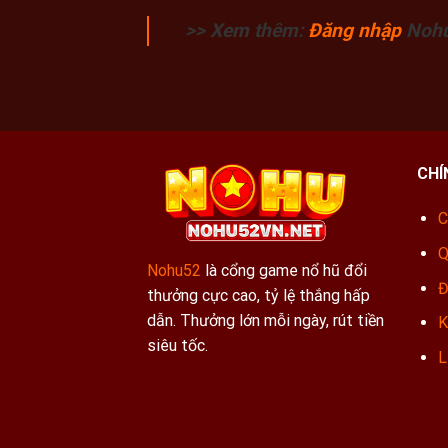
>> Xem thêm:
Đăng nhập
Nohu
CHI
C
Q
Nohu52
là cổng game nổ hũ đổi
Đ
thưởng cực cao, tỷ lệ thắng hấp
dẫn. Thưởng lớn mỗi ngày, rút tiền
K
siêu tốc.
L