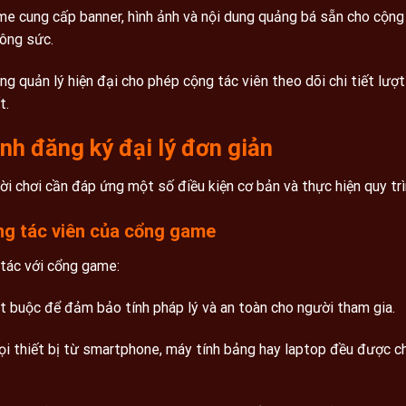
e cung cấp banner, hình ảnh và nội dung quảng bá sẵn cho cộng 
công sức.
ng quản lý hiện đại cho phép cộng tác viên theo dõi chi tiết lượt
t.
ình đăng ký đại lý đơn giản
ời chơi cần đáp ứng một số điều kiện cơ bản và thực hiện quy tr
ộng tác viên của cổng game
 tác với cổng game:
t buộc để đảm bảo tính pháp lý và an toàn cho người tham gia.
i thiết bị từ smartphone, máy tính bảng hay laptop đều được chấ