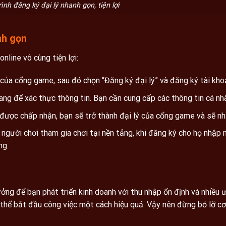
ình đăng ký đại lý nhanh gọn, tiện lợi
nh gọn
nline vô cùng tiện lợi:
 của cổng game, sau đó chọn “Đăng ký đại lý” và đăng ký tài kho
ng để xác thực thông tin. Bạn cần cung cấp các thông tin cá nh
 được chấp nhận, bạn sẽ trở thành đại lý của cổng game và sẽ nh
u người chơi tham gia chơi tại nền tảng, khi đăng ký cho họ nhập
ng.
ởng để bạn phát triển kinh doanh với thu nhập ổn định và nhiều ư
 thể bắt đầu công việc một cách hiệu quả. Vậy nên đừng bỏ lỡ cơ