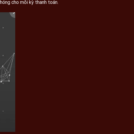
hóng cho mỗi kỳ thanh toán.