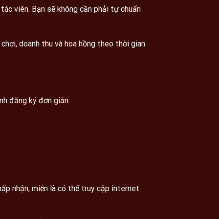
tác viên. Bạn sẽ không cần phải tự chuẩn
 chơi, doanh thu và hoa hồng theo thời gian
ình đăng ký đơn giản:
p nhận, miễn là có thể truy cập internet