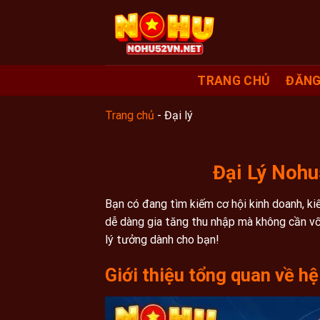
Bỏ
qua
nội
dung
TRANG CHỦ
ĐĂNG
Trang chủ
-
Đại lý
Đại Lý Nohu
Bạn có đang tìm kiếm cơ hội kinh doanh, ki
dễ dàng gia tăng thu nhập mà không cần vốn
lý tưởng dành cho bạn!
Giới thiệu tổng quan về hệ