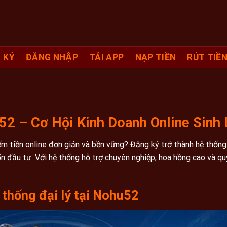
 KÝ
ĐĂNG NHẬP
TẢI APP
NẠP TIỀN
RÚT TIỀ
52 – Cơ Hội Kinh Doanh Online Sinh 
ếm tiền online đơn giản và bền vững? Đăng ký trở thành hệ thốn
 đầu tư. Với hệ thống hỗ trợ chuyên nghiệp, hoa hồng cao và quy
 thống đại lý tại Nohu52