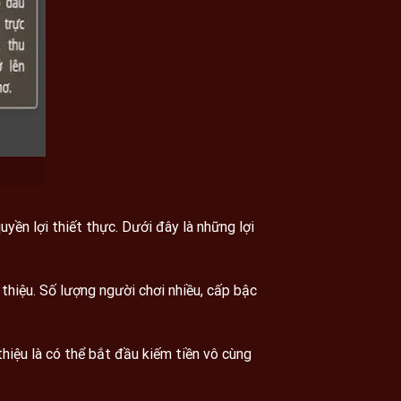
yền lợi thiết thực. Dưới đây là những lợi
thiệu. Số lượng người chơi nhiều, cấp bậc
 thiệu là có thể bắt đầu kiếm tiền vô cùng