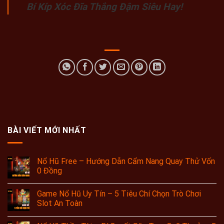
Bí Kíp Xóc Đĩa Thắng Đậm Siêu Hay!
BÀI VIẾT MỚI NHẤT
Nổ Hũ Free – Hướng Dẫn Cẩm Nang Quay Thử Vốn
0 Đồng
Game Nổ Hũ Uy Tín – 5 Tiêu Chí Chọn Trò Chơi
Slot An Toàn