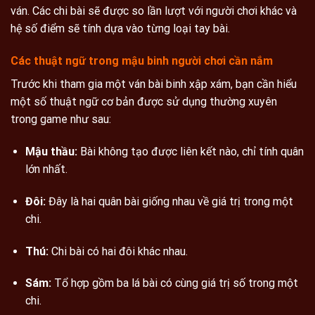
ván. Các chi bài sẽ được so lần lượt với người chơi khác và
hệ số điểm sẽ tính dựa vào từng loại tay bài.
Các thuật ngữ trong mậu binh người chơi cần nắm
Trước khi tham gia một ván bài binh xập xám, bạn cần hiểu
một số thuật ngữ cơ bản được sử dụng thường xuyên
trong game như sau:
Mậu thầu:
Bài không tạo được liên kết nào, chỉ tính quân
lớn nhất.
Đôi:
Đây là hai quân bài giống nhau về giá trị trong một
chi.
Thú:
Chi bài có hai đôi khác nhau.
Sám:
Tổ hợp gồm ba lá bài có cùng giá trị số trong một
chi.