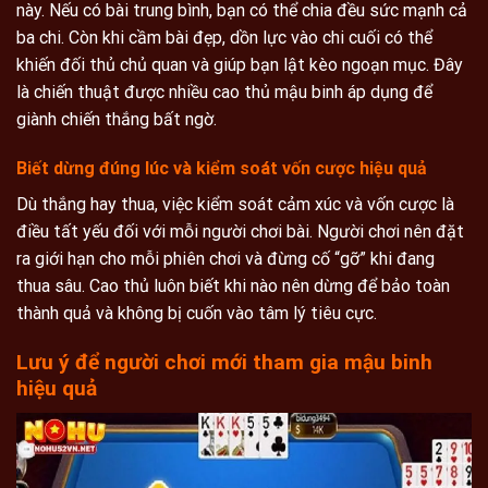
này. Nếu có bài trung bình, bạn có thể chia đều sức mạnh cả
ba chi. Còn khi cầm bài đẹp, dồn lực vào chi cuối có thể
khiến đối thủ chủ quan và giúp bạn lật kèo ngoạn mục. Đây
là chiến thuật được nhiều cao thủ mậu binh áp dụng để
giành chiến thắng bất ngờ.
Biết dừng đúng lúc và kiểm soát vốn cược hiệu quả
Dù thắng hay thua, việc kiểm soát cảm xúc và vốn cược là
điều tất yếu đối với mỗi người chơi bài. Người chơi nên đặt
ra giới hạn cho mỗi phiên chơi và đừng cố “gỡ” khi đang
thua sâu. Cao thủ luôn biết khi nào nên dừng để bảo toàn
thành quả và không bị cuốn vào tâm lý tiêu cực.
Lưu ý để người chơi mới tham gia mậu binh
hiệu quả