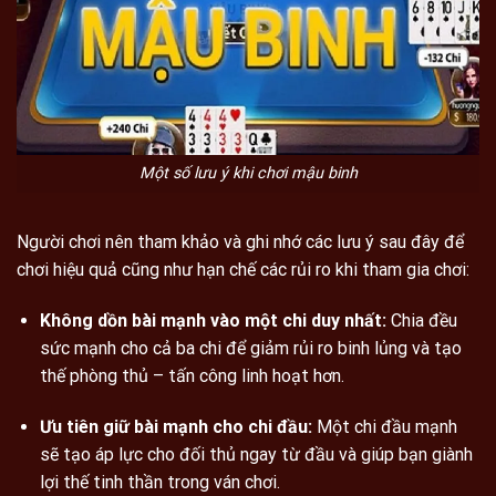
Một số lưu ý khi chơi mậu binh
Người chơi nên tham khảo và ghi nhớ các lưu ý sau đây để
chơi hiệu quả cũng như hạn chế các rủi ro khi tham gia chơi:
Không dồn bài mạnh vào một chi duy nhất:
Chia đều
sức mạnh cho cả ba chi để giảm rủi ro binh lủng và tạo
thế phòng thủ – tấn công linh hoạt hơn.
Ưu tiên giữ bài mạnh cho chi đầu:
Một chi đầu mạnh
sẽ tạo áp lực cho đối thủ ngay từ đầu và giúp bạn giành
lợi thế tinh thần trong ván chơi.