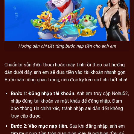
Hướng dẫn chi tiết từng bước nạp tiền cho anh em
Chuẩn bị sẵn điện thoại hoặc máy tính rồi theo sát hướng
dẫn dưới đây, anh em sẽ đưa tiền vào tài khoản nhanh gọn.
Bước nào cũng quan trọng, nên đọc kỹ kẻo sót chi tiết nha!
Bước 1: Đăng nhập tài khoản.
Anh em truy cập Nohu52,
nhập đúng tài khoản và mật khẩu để đăng nhập. Đảm
bảo thông tin chính xác, tránh nhập sai dẫn đến không
truy cập được.
Bước 2: Vào mục nạp tiền.
Sau khi đăng nhập, anh em
tìm mục nạp tiền trên giao diện. Đây là nơi hiện đầy đủ