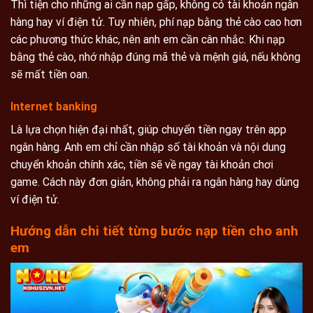
Thì tiện cho những ai cần nạp gấp, không có tài khoản ngân
hàng hay ví điện tử. Tuy nhiên, phí nạp bằng thẻ cào cao hơn
các phương thức khác, nên anh em cần cân nhắc. Khi nạp
bằng thẻ cào, nhớ nhập đúng mã thẻ và mệnh giá, nếu không
sẽ mất tiền oan.
Internet banking
Là lựa chọn hiện đại nhất, giúp chuyển tiền ngay trên app
ngân hàng. Anh em chỉ cần nhập số tài khoản và nội dung
chuyển khoản chính xác, tiền sẽ về ngay tài khoản chơi
game. Cách này đơn giản, không phải ra ngân hàng hay dùng
ví điện tử.
Hướng dẫn chi tiết từng bước nạp tiền cho anh
em