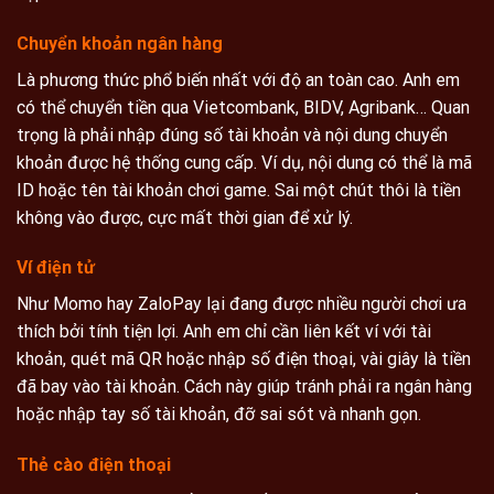
Chuyển khoản ngân hàng
Là phương thức phổ biến nhất với độ an toàn cao. Anh em
có thể chuyển tiền qua Vietcombank, BIDV, Agribank… Quan
trọng là phải nhập đúng số tài khoản và nội dung chuyển
khoản được hệ thống cung cấp. Ví dụ, nội dung có thể là mã
ID hoặc tên tài khoản chơi game. Sai một chút thôi là tiền
không vào được, cực mất thời gian để xử lý.
Ví điện tử
Như Momo hay ZaloPay lại đang được nhiều người chơi ưa
thích bởi tính tiện lợi. Anh em chỉ cần liên kết ví với tài
khoản, quét mã QR hoặc nhập số điện thoại, vài giây là tiền
đã bay vào tài khoản. Cách này giúp tránh phải ra ngân hàng
hoặc nhập tay số tài khoản, đỡ sai sót và nhanh gọn.
Thẻ cào điện thoại