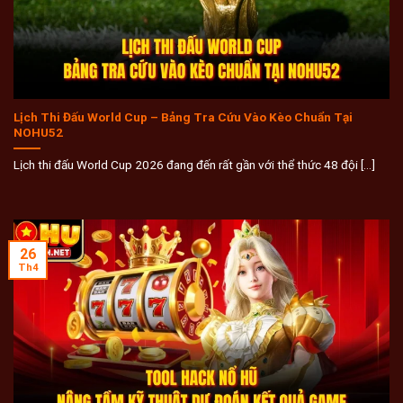
Lịch Thi Đấu World Cup – Bảng Tra Cứu Vào Kèo Chuẩn Tại
NOHU52
Lịch thi đấu World Cup 2026 đang đến rất gần với thể thức 48 đội [...]
26
Th4