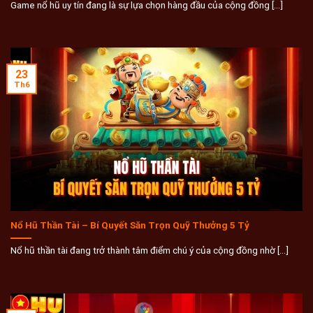
Game nổ hũ uy tín đang là sự lựa chọn hàng đầu của cộng đồng [...]
23
Th6
Nổ Hũ Thần Tài – Bí Quyết Săn Trọn Quỹ Thưởng 5 Tỷ
Nổ hũ thần tài đang trở thành tâm điểm chú ý của cộng đồng nhờ [...]