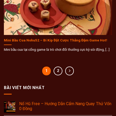
Mini Bầu Cua Nohu52 – Bí Kíp Đặt Cược Thắng Đậm Game Hot!
Mini bầu cua tại cổng game là trò chơi đổi thưởng cực kỳ sôi động, [...]
1
2
BÀI VIẾT MỚI NHẤT
Nổ Hũ Free – Hướng Dẫn Cẩm Nang Quay Thử Vốn
0 Đồng