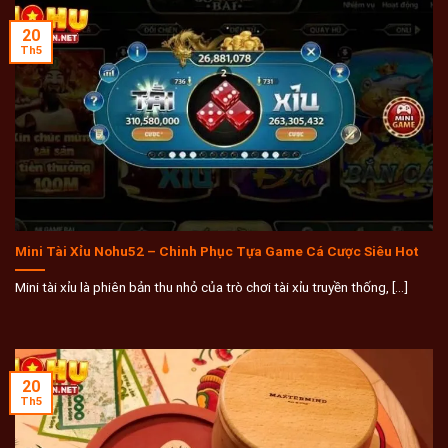
20
Th5
Mini Tài Xỉu Nohu52 – Chinh Phục Tựa Game Cá Cược Siêu Hot
Mini tài xỉu là phiên bản thu nhỏ của trò chơi tài xỉu truyền thống, [...]
20
Th5