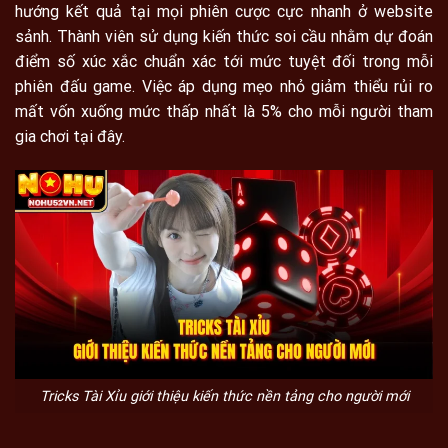
hướng kết quả tại mọi phiên cược cực nhanh ở website
sảnh. Thành viên sử dụng kiến thức soi cầu nhằm dự đoán
điểm số xúc xắc chuẩn xác tới mức tuyệt đối trong mỗi
phiên đấu game. Việc áp dụng mẹo nhỏ giảm thiểu rủi ro
mất vốn xuống mức thấp nhất là 5% cho mỗi người tham
gia chơi tại đây.
Tricks Tài Xỉu giới thiệu kiến thức nền tảng cho người mới