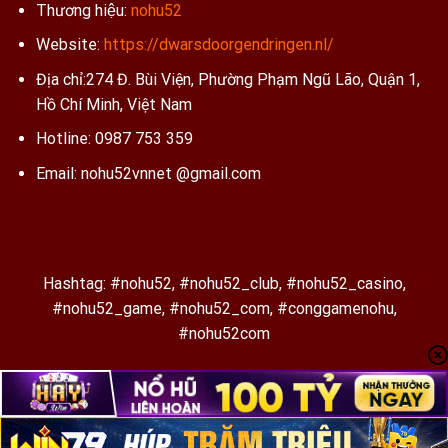
Thương hiệu:
nohu52
Website:
https://dwarsdoorgendringen.nl/
Địa chỉ:
274 Đ. Bùi Viện, Phường Phạm Ngũ Lão, Quận 1,
Hồ Chí Minh, Việt Nam
Hotline:
0987 753 359
Email:
nohu52vnnet @gmail.com
Hashtag:
#nohu52, #nohu52_club, #nohu52_casino,
#nohu52_game, #nohu52_com, #conggamenohu,
#nohu52com