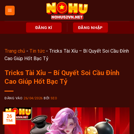
Bỏ
qua
nội
dung
ĐĂNG KÍ
ĐĂNG NHẬP
Trang chủ
-
Tin tức
-
Tricks Tài Xỉu – Bí Quyết Soi Cầu Đỉnh
Cao Giúp Hốt Bạc Tỷ
Tricks Tài Xỉu – Bí Quyết Soi Cầu Đỉnh
Cao Giúp Hốt Bạc Tỷ
ĐĂNG VÀO
26/04/2026
BỞI
SEO
26
Th4