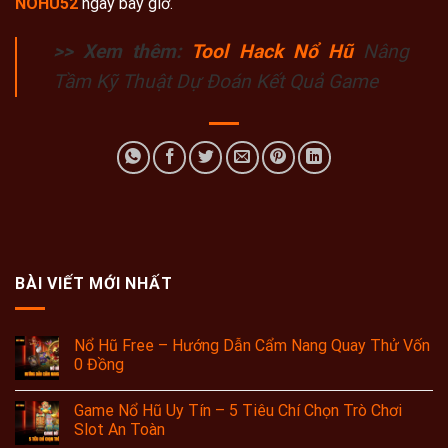
NOHU52
ngay bây giờ.
>> Xem thêm:
Tool Hack Nổ Hũ
Nâng
Tầm Kỹ Thuật Dự Đoán Kết Quả Game
BÀI VIẾT MỚI NHẤT
Nổ Hũ Free – Hướng Dẫn Cẩm Nang Quay Thử Vốn
0 Đồng
Game Nổ Hũ Uy Tín – 5 Tiêu Chí Chọn Trò Chơi
Slot An Toàn