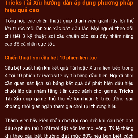
Tricks Tài Xỉu hướng dẫn áp dụng phương pháp
hiệu quả cao
Tổng hợp các chiến thuật giúp thành viên giành lấy lợi thế
lớn trước mỗi lần xúc xắc bắt đầu lắc. Mọi người theo dõi
chi tiết 3 kỹ thuật soi cầu chuẩn xác sau đây nhằm nâng
cao độ cá nhân cực tốt.
Chiến thuật soi cầu bệt 10 phiên liên tục
Cầu bệt xuất hiện khi kết quả Tài hoặc Xỉu ra liên tiếp trong
4 tới 10 phiên tại website uy tín hàng đầu hiện. Người chơi
cần quan sát lịch sử bảng kết quả để phát hiện dấu hiệu
chuỗi lặp dài nhằm tăng tiền cược sảnh chơi game.
Tricks
Tài Xỉu
giúp game thủ thu về lợi nhuận 5 triệu đồng sau
khoảng thời gian ngắn tham gia chơi tại thương hiệu.
Thành viên hãy kiên nhẫn chờ đợi cho đến khi cầu bệt bắt
đầu ở phiên thứ 3 rồi mới đặt vốn lớn mỗi vòng. Tỷ lệ thắng
khi theo cầu bệt thường đạt mức 80% nếu bạn biết cách