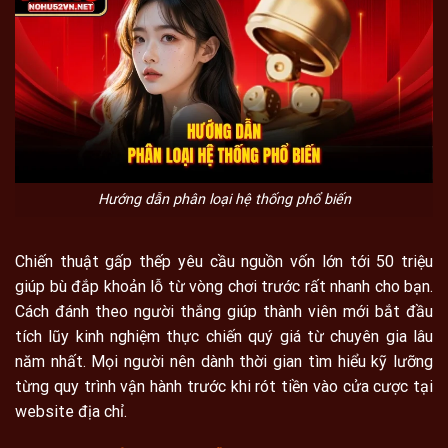
Hướng dẫn phân loại hệ thống phổ biến
Chiến thuật gấp thếp yêu cầu nguồn vốn lớn tới 50 triệu
giúp bù đắp khoản lỗ từ vòng chơi trước rất nhanh cho bạn.
Cách đánh theo người thắng giúp thành viên mới bắt đầu
tích lũy kinh nghiệm thực chiến quý giá từ chuyên gia lâu
năm nhất. Mọi người nên dành thời gian tìm hiểu kỹ lưỡng
từng quy trình vận hành trước khi rót tiền vào cửa cược tại
website địa chỉ.