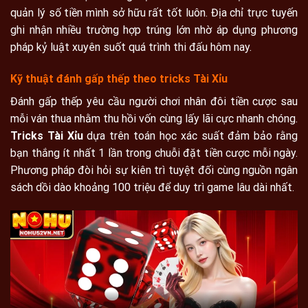
quản lý số tiền mình sở hữu rất tốt luôn. Địa chỉ trực tuyến
ghi nhận nhiều trường hợp trúng lớn nhờ áp dụng phương
pháp kỷ luật xuyên suốt quá trình thi đấu hôm nay.
Kỹ thuật đánh gấp thếp theo tricks Tài Xỉu
Đánh gấp thếp yêu cầu người chơi nhân đôi tiền cược sau
mỗi ván thua nhằm thu hồi vốn cùng lấy lãi cực nhanh chóng.
Tricks Tài Xỉu
dựa trên toán học xác suất đảm bảo rằng
bạn thắng ít nhất 1 lần trong chuỗi đặt tiền cược mỗi ngày.
Phương pháp đòi hỏi sự kiên trì tuyệt đối cùng nguồn ngân
sách dồi dào khoảng 100 triệu để duy trì game lâu dài nhất.