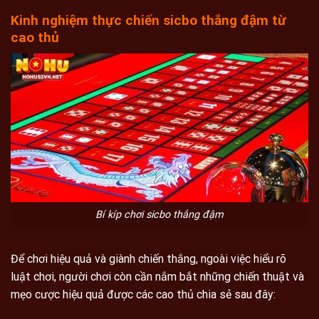
Kinh nghiệm thực chiến sicbo thắng đậm từ
cao thủ
Bí kíp chơi sicbo thắng đậm
Để chơi hiệu quả và giành chiến thắng, ngoài việc hiểu rõ
luật chơi, người chơi còn cần nắm bắt những chiến thuật và
mẹo cược hiệu quả được các cao thủ chia sẻ sau đây: