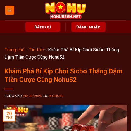
Bỏ
qua
nội
dung
ĐĂNG KÍ
ĐĂNG NHẬP
Trang chủ
-
Tin tức
-
Khám Phá Bí Kíp Chơi Sicbo Thắng
Đậm Tiền Cược Cùng Nohu52
Khám Phá Bí Kíp Chơi Sicbo Thắng Đậm
Tiền Cược Cùng Nohu52
ĐĂNG VÀO
20/05/2025
BỞI
NOHU52
20
Th5