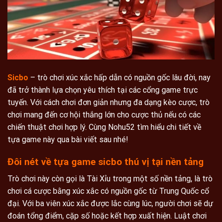
Sicbo
– trò chơi xúc xắc hấp dẫn có nguồn gốc lâu đời, nay
đã trở thành lựa chọn yêu thích tại các cổng game trực
tuyến. Với cách chơi đơn giản nhưng đa dạng kèo cược, trò
chơi mang đến cơ hội thắng lớn cho cược thủ nếu có các
chiến thuật chơi hợp lý. Cùng Nohu52 tìm hiểu chi tiết về
tựa game này qua bài viết sau nhé!
Đôi nét về tựa game sicbo thú vị tại nền tảng
Trò chơi này còn gọi là Tài Xỉu trong một số nền tảng, là trò
chơi cá cược bằng xúc xắc có nguồn gốc từ Trung Quốc cổ
đại. Với ba viên xúc xắc được lắc cùng lúc, người chơi sẽ dự
đoán tổng điểm, cặp số hoặc kết hợp xuất hiện. Luật chơi