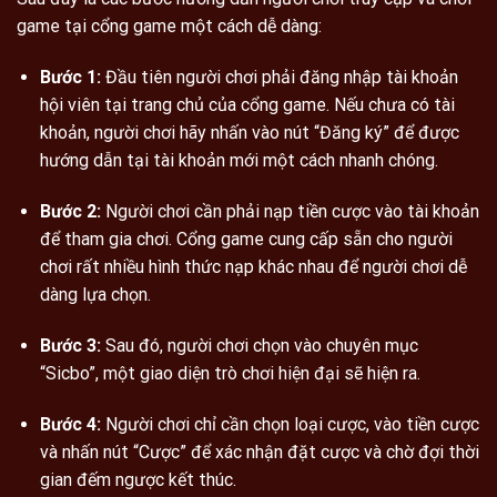
game tại cổng game một cách dễ dàng:
Bước 1:
Đầu tiên người chơi phải đăng nhập tài khoản
hội viên tại trang chủ của cổng game. Nếu chưa có tài
khoản, người chơi hãy nhấn vào nút “Đăng ký” để được
hướng dẫn tại tài khoản mới một cách nhanh chóng.
Bước 2:
Người chơi cần phải nạp tiền cược vào tài khoản
để tham gia chơi. Cổng game cung cấp sẵn cho người
chơi rất nhiều hình thức nạp khác nhau để người chơi dễ
dàng lựa chọn.
Bước 3:
Sau đó, người chơi chọn vào chuyên mục
“Sicbo”, một giao diện trò chơi hiện đại sẽ hiện ra.
Bước 4:
Người chơi chỉ cần chọn loại cược, vào tiền cược
và nhấn nút “Cược” để xác nhận đặt cược và chờ đợi thời
gian đếm ngược kết thúc.